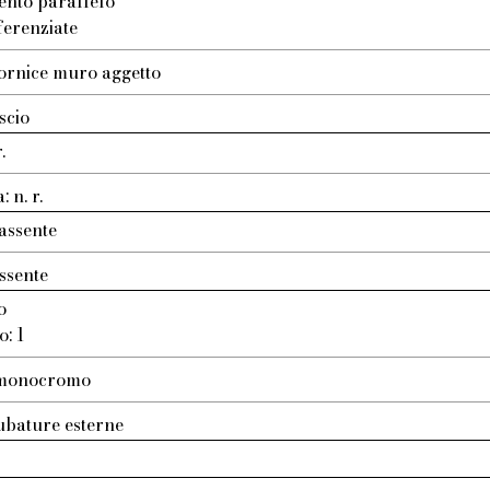
ento parallelo
ferenziate
ornice muro aggetto
scio
.
 n. r.
assente
ssente
o
o: 1
: monocromo
ubature esterne