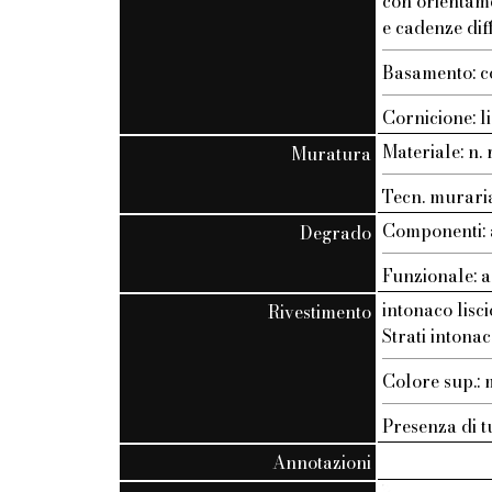
con orientam
e cadenze dif
Basamento: c
Cornicione: li
Materiale: n. r
Muratura
Tecn. muraria:
Componenti: 
Degrado
Funzionale: a
intonaco lisci
Rivestimento
Strati intonac
Colore sup.
Presenza di t
Annotazioni