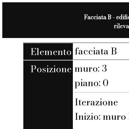
Facciata B - edifi
rilev
facciata B
Elemento
muro: 3
Posizione
piano: 0
Iterazione
Inizio: muro 