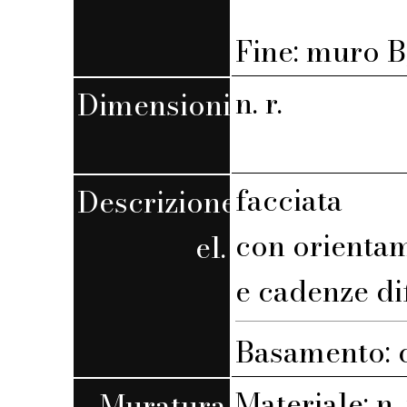
Fine: muro B,
n. r.
Dimensioni
facciata
Descrizione
con orienta
el.
e cadenze di
Basamento: c
Materiale: n. 
Muratura