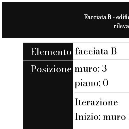
Facciata B - edifi
rilev
facciata B
Elemento
muro: 3
Posizione
piano: 0
Iterazione
Inizio: muro 