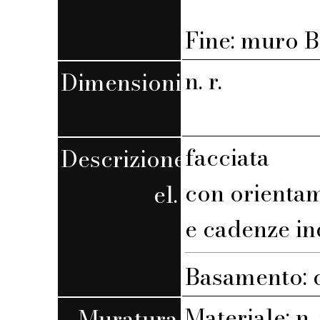
Fine: muro B,
n. r.
Dimensioni
facciata
Descrizione
con orienta
el.
e cadenze in
Basamento: c
Materiale: n. 
Muratura