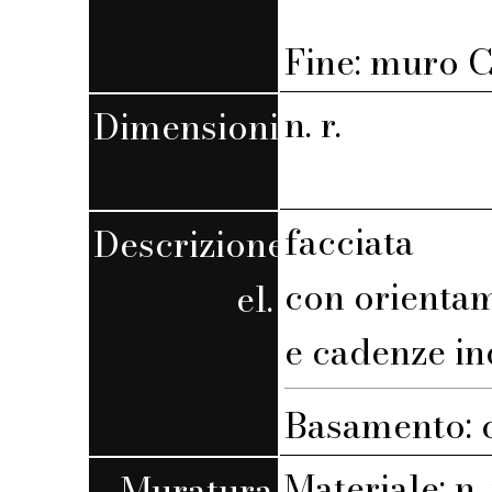
Fine: muro C,
n. r.
Dimensioni
facciata
Descrizione
con orienta
el.
e cadenze in
Basamento: c
Materiale: n. 
Muratura