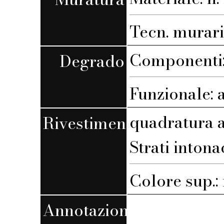
Tecn. muraria
Componenti:
Degrado
Funzionale: 
quadratura a
Rivestimento
Strati intona
Colore sup.
Annotazioni