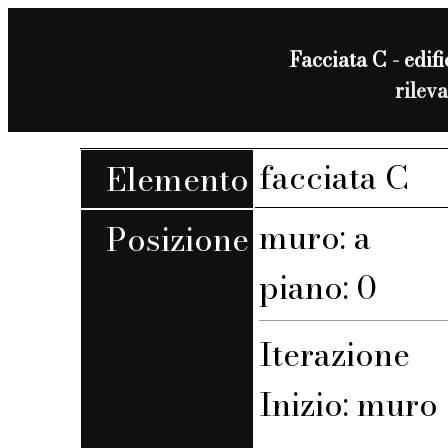
Facciata C - edifi
rilev
facciata C
Elemento
muro: a
Posizione
piano: 0
Iterazione
Inizio: muro 