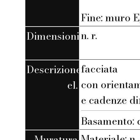
Fine: muro E,
n. r.
Dimensioni
facciata
Descrizione
con orienta
el.
e cadenze di
Basamento: 
Materiale: n. 
Muratura