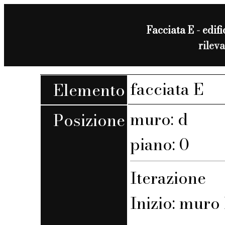
Facciata E - edifi
rilev
facciata E
Elemento
muro: d
Posizione
piano: 0
Iterazione
Inizio: muro 