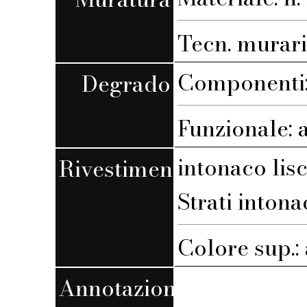
Tecn. muraria
Componenti:
Degrado
Funzionale: 
intonaco lis
Rivestimento
Strati intona
Colore sup.:
Annotazioni