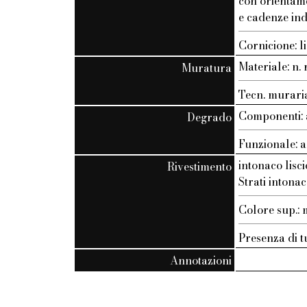
con orientam
e cadenze ind
Cornicione: li
Materiale: n. r
Muratura
Tecn. muraria:
Componenti: 
Degrado
Funzionale: a
intonaco lisci
Rivestimento
Strati intonac
Colore sup.
Presenza di t
Annotazioni