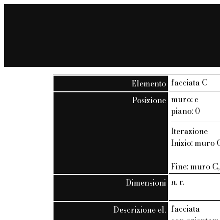
facciata C
Elemento
muro: c
Posizione
piano: 0
Iterazione
Inizio: muro C
Fine: muro C, 
n. r.
Dimensioni
facciata
Descrizione el.