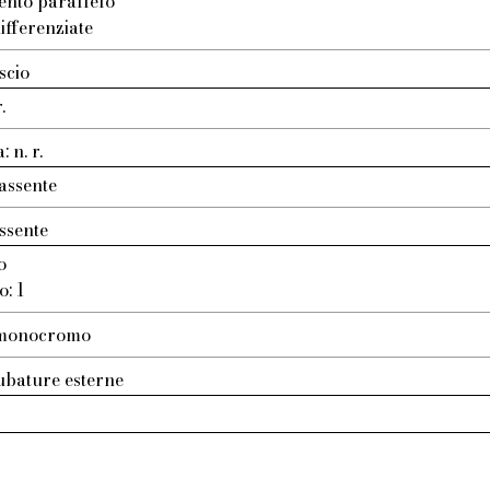
ento parallelo
ifferenziate
scio
.
 n. r.
assente
ssente
o
o: 1
: monocromo
ubature esterne