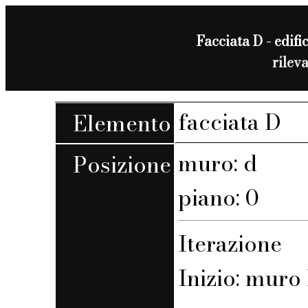
Facciata D - edific
rilev
facciata D
Elemento
muro: d
Posizione
piano: 0
Iterazione
Inizio: muro 