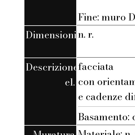
Fine: muro D,
n. r.
Dimensioni
facciata
Descrizione
con orienta
el.
e cadenze di
Basamento: 
Materiale: n. 
Muratura