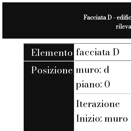
Facciata D - edific
rilev
facciata D
Elemento
muro: d
Posizione
piano: 0
Iterazione
Inizio: muro 