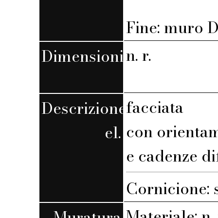
Fine: muro D,
n. r.
Dimensioni
facciata
Descrizione
con orienta
el.
e cadenze di
Cornicione: 
Materiale: n. 
Muratura