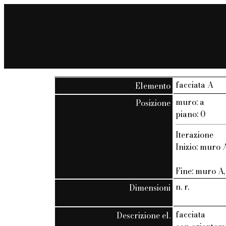
facciata A
Elemento
muro: a
Posizione
piano: 0
Iterazione
Inizio: muro A
Fine: muro A, 
n. r.
Dimensioni
facciata
Descrizione el.