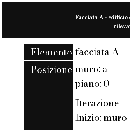
Facciata A - edificio 
rilev
facciata A
Elemento
muro: a
Posizione
piano: 0
Iterazione
Inizio: muro 