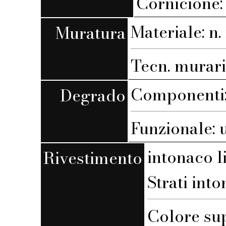
Cornicione: 
Materiale: n. 
Muratura
Tecn. muraria
Componenti:
Degrado
Funzionale: 
intonaco l
Rivestimento
Strati into
Colore su