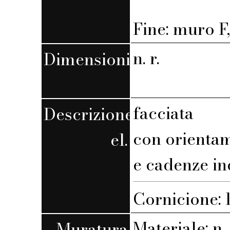
Fine: muro F,
n. r.
Dimensioni
facciata
Descrizione
con orienta
el.
e cadenze in
Cornicione: l
Materiale: n. 
Muratura