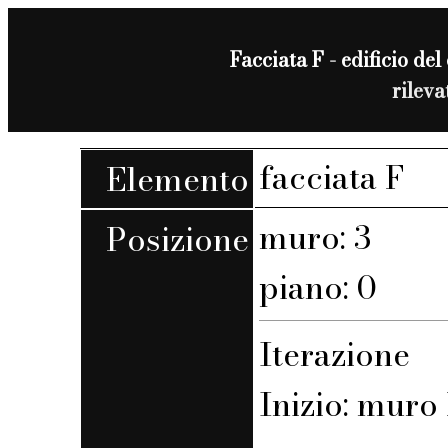
Facciata F - edificio del 
rilev
facciata F
Elemento
muro: 3
Posizione
piano: 0
Iterazione
Inizio: muro F