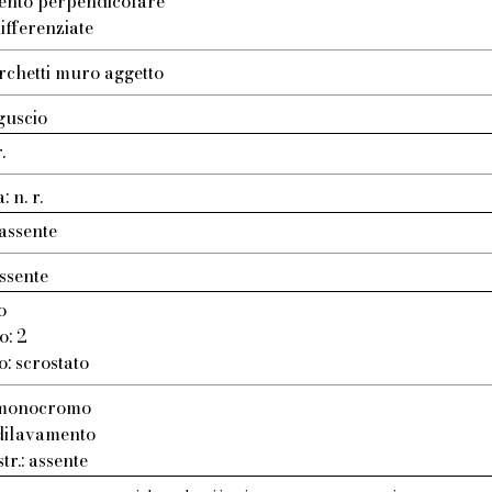
ento perpendicolare
ifferenziate
rchetti muro aggetto
guscio
.
 n. r.
assente
ssente
o
o: 2
o: scrostato
: monocromo
 dilavamento
tr.: assente