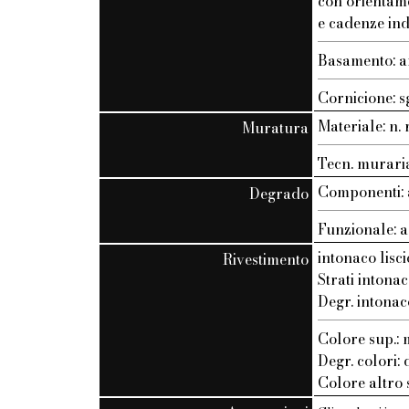
con orientam
e cadenze ind
Basamento: a
Cornicione: s
Materiale: n. r
Muratura
Tecn. muraria:
Componenti: 
Degrado
Funzionale: a
intonaco lisci
Rivestimento
Strati intonac
Degr. intonac
Colore sup.
Degr. colori:
Colore altro s