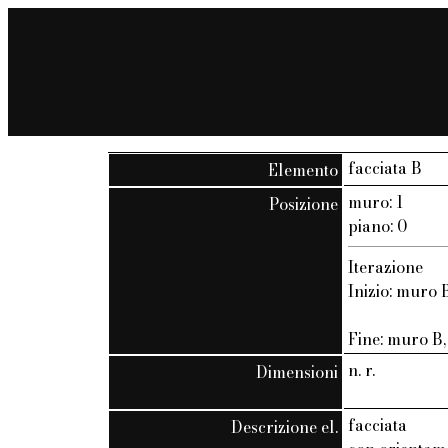
facciata B
Elemento
muro: 1
Posizione
piano: 0
Iterazione
Inizio: muro B
Fine: muro B, 
n. r.
Dimensioni
facciata
Descrizione el.