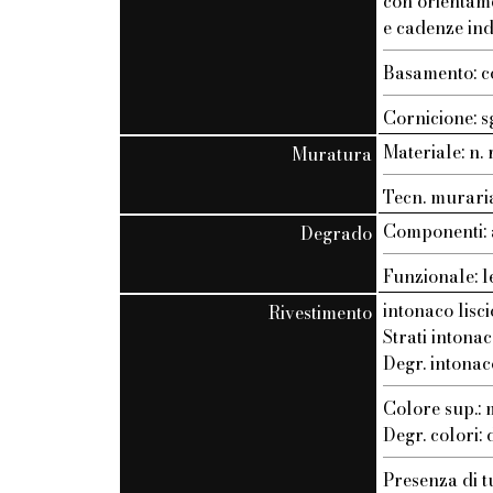
con orientam
e cadenze ind
Basamento: c
Cornicione: s
Materiale: n. r
Muratura
Tecn. muraria:
Componenti: 
Degrado
Funzionale: l
intonaco lisci
Rivestimento
Strati intonac
Degr. intonac
Colore sup.
Degr. colori:
Presenza di t