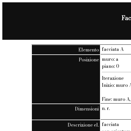
Fac
facciata A
Elemento
muro: a
Posizione
piano: 0
Iterazione
Inizio: muro A
Fine: muro A, 
n. r.
Dimensioni
facciata
Descrizione el.