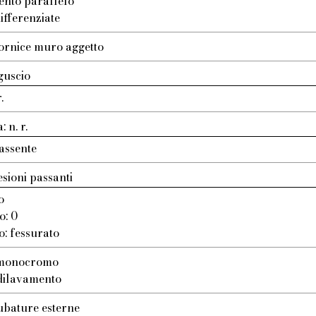
ento parallelo
ifferenziate
ornice muro aggetto
guscio
.
 n. r.
assente
esioni passanti
o
o: 0
o: fessurato
: monocromo
 dilavamento
ubature esterne