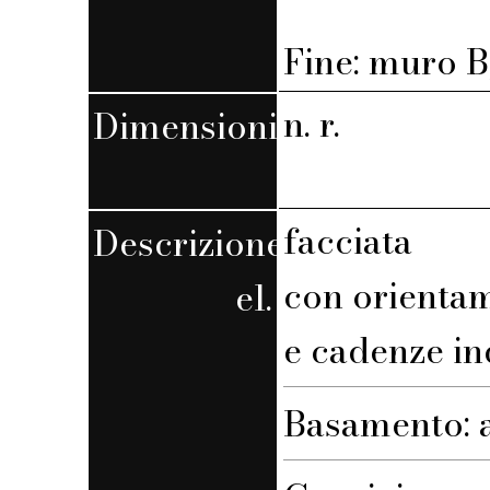
Fine: muro B,
n. r.
Dimensioni
facciata
Descrizione
con orienta
el.
e cadenze in
Basamento: 