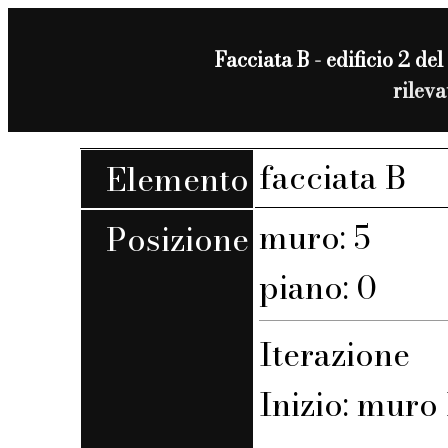
Facciata B - edificio 2 del
rilev
facciata B
Elemento
muro: 5
Posizione
piano: 0
Iterazione
Inizio: muro 