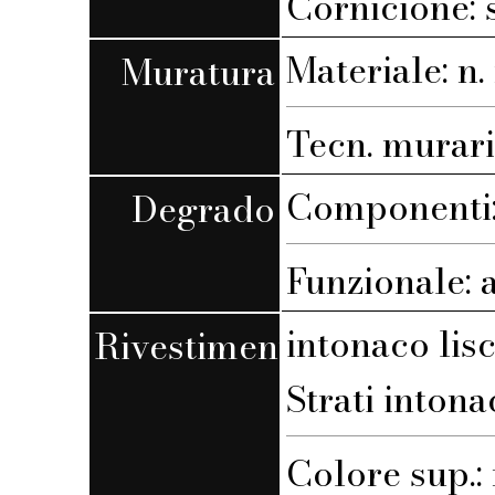
Cornicione: 
Materiale: n. 
Muratura
Tecn. muraria
Componenti:
Degrado
Funzionale: 
intonaco lis
Rivestimento
Strati intona
Colore sup.