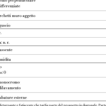
ento perpendicolare
ifferenziate
rchetti muro aggetto
guscio
.
 n. r.
assente
umidita
o
o: 0
: monocromo
 dilavamento
ubature esterne
turpante e fatiscente che taglia parte del prospetto in diagonale. Parte