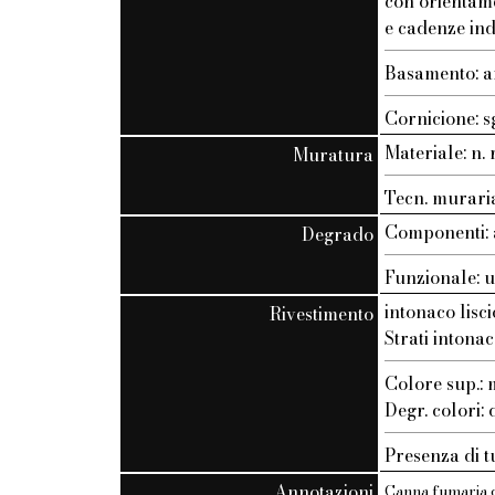
con orientam
e cadenze ind
Basamento: a
Cornicione: s
Materiale: n. r
Muratura
Tecn. muraria:
Componenti: 
Degrado
Funzionale: 
intonaco lisci
Rivestimento
Strati intonac
Colore sup.
Degr. colori:
Presenza di t
Annotazioni
Canna fumaria de