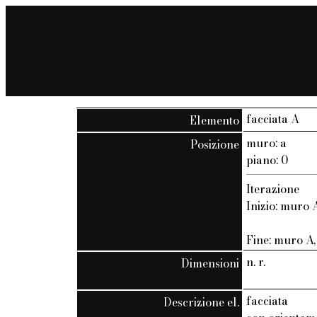
facciata A
Elemento
muro: a
Posizione
piano: 0
Iterazione
Inizio: muro A
Fine: muro A, 
n. r.
Dimensioni
facciata
Descrizione el.