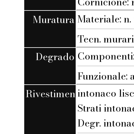
Cornicione:
Materiale: n. 
Muratura
Tecn. muraria
Componenti:
Degrado
Funzionale: 
intonaco lis
Rivestimento
Strati intona
Degr. intona