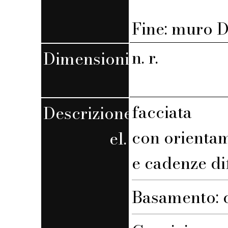
Fine: muro D,
n. r.
Dimensioni
facciata
Descrizione
con orienta
el.
e cadenze di
Basamento: 