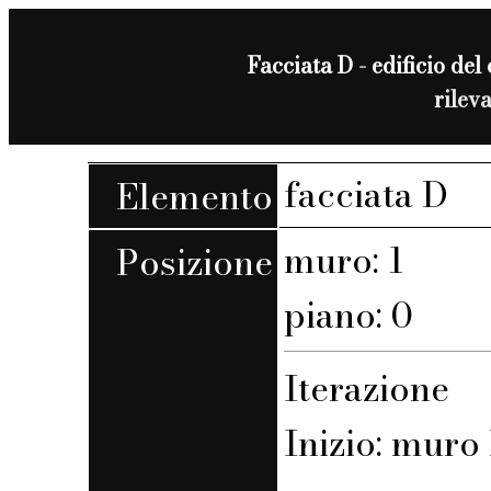
Facciata D - edificio del 
rilev
facciata D
Elemento
muro: 1
Posizione
piano: 0
Iterazione
Inizio: muro 