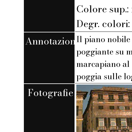
Colore sup.
Degr. colori
Il piano nobile
Annotazioni
poggiante su m
marcapiano al 2
poggia sulle l
Fotografie