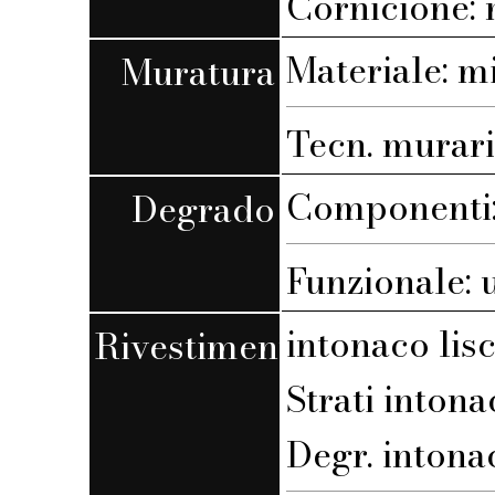
Cornicione:
Materiale: m
Muratura
Tecn. muraria
Componenti:
Degrado
Funzionale: 
intonaco lis
Rivestimento
Strati intona
Degr. intona