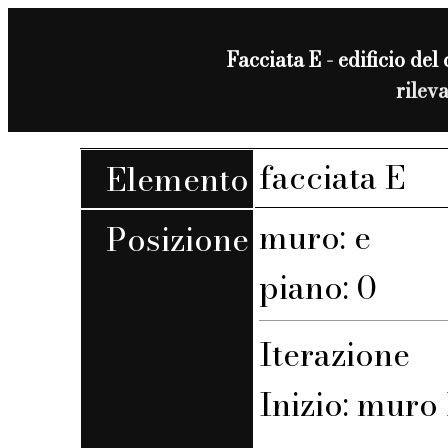
Facciata E - edificio del 
rilev
facciata E
Elemento
muro: e
Posizione
piano: 0
Iterazione
Inizio: muro 