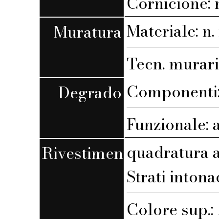
Cornicione:
Materiale: n. 
Muratura
Tecn. muraria
Componenti:
Degrado
Funzionale: 
quadratura a
Rivestimento
Strati intona
Colore sup.