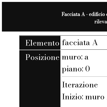
Facciata A - edificio 
rilev
facciata A
Elemento
muro: a
Posizione
piano: 0
Iterazione
Inizio: muro 