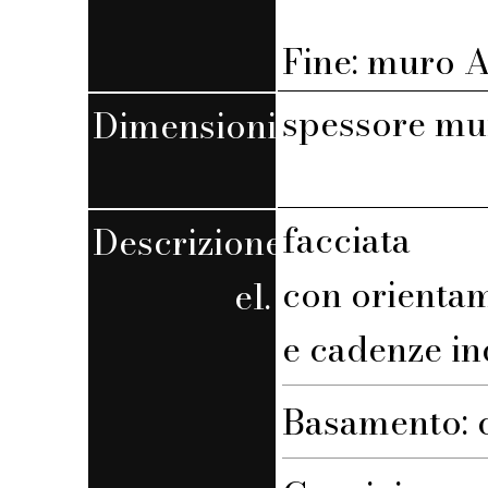
Fine: muro A,
spessore mu
Dimensioni
facciata
Descrizione
con orienta
el.
e cadenze in
Basamento: c