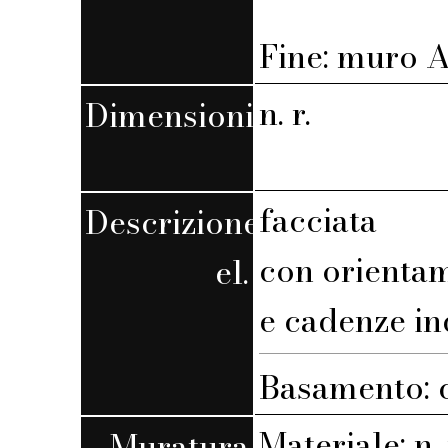
Fine: muro A,
n. r.
Dimensioni
facciata
Descrizione
con orienta
el.
e cadenze in
Basamento: c
Materiale: n. 
Muratura