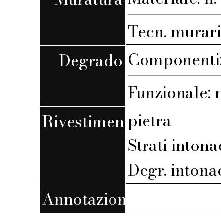
Tecn. muraria
Componenti: 
Degrado
Funzionale: n.
pietra
Rivestimento
Strati intona
Degr. intona
Annotazioni