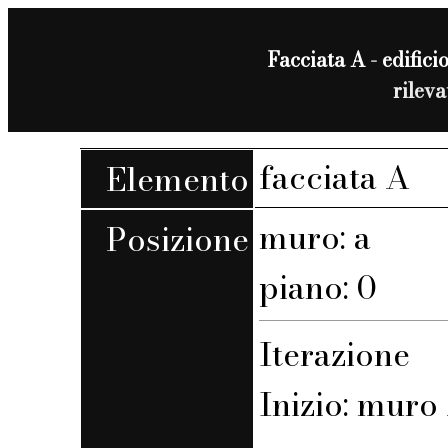
Facciata A - edificio
rilev
facciata A
Elemento
muro: a
Posizione
piano: 0
Iterazione
Inizio: muro 