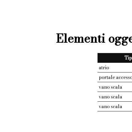
Elementi ogge
Tip
atrio
portale access
vano scala
vano scala
vano scala