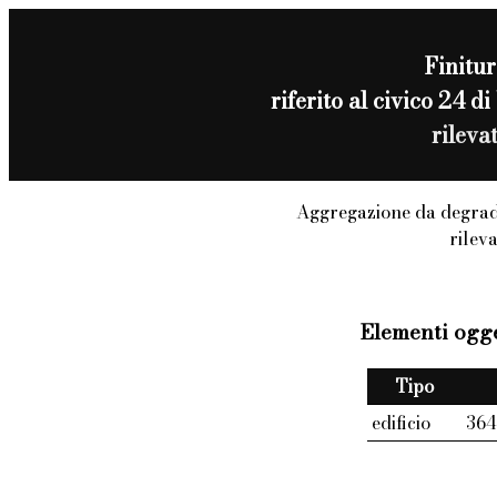
Finitur
riferito al civico 
rileva
Aggregazione da degrad
rilev
Elementi ogge
Tipo
edificio
36