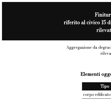
Finitur
riferito al civico 
rileva
Aggregazione da degrad
rilev
Elementi ogge
Tipo
corpo edificato