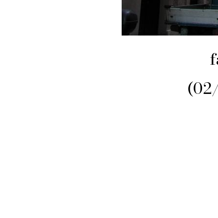
f
(02