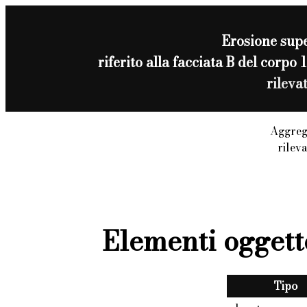
Erosione supe
riferito alla facciata B del cor
rileva
Aggreg
rilev
Elementi oggett
Tipo