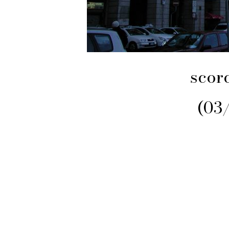
scorc
(03