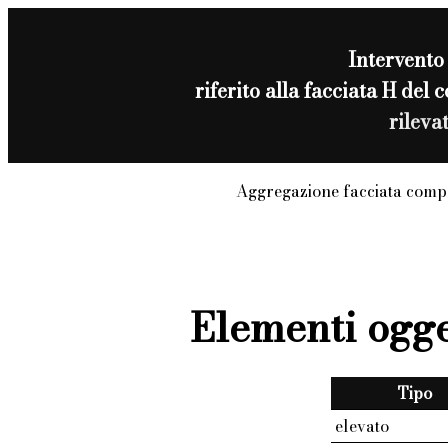
Intervento
riferito alla facciata H de
rileva
Aggregazione facciata compo
Elementi ogge
Tipo
elevato