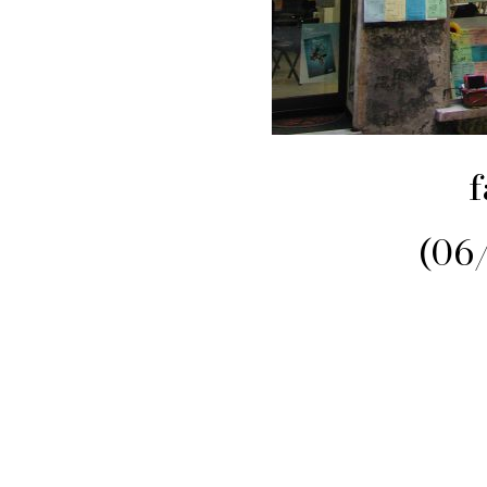
f
(06