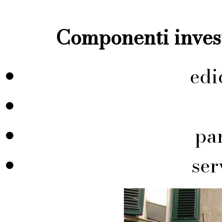
Componenti invest
edi
pa
ser