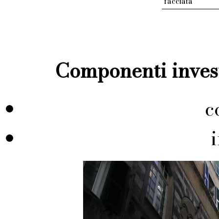
facciata
Componenti invest
c