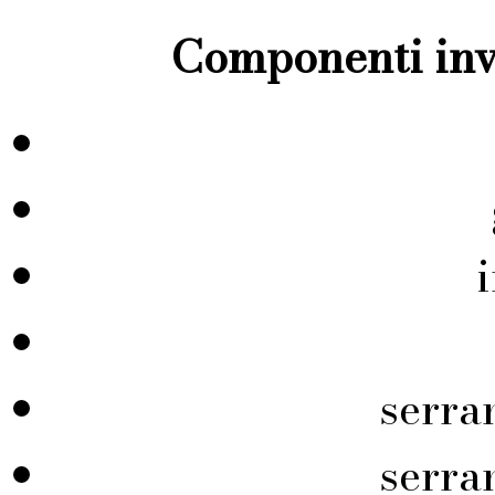
Componenti inve
serra
serra