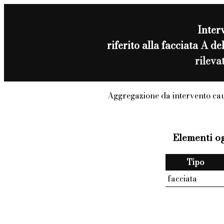
Inter
riferito alla facciata A d
rileva
Aggregazione da intervento ca
Elementi og
Tipo
facciata