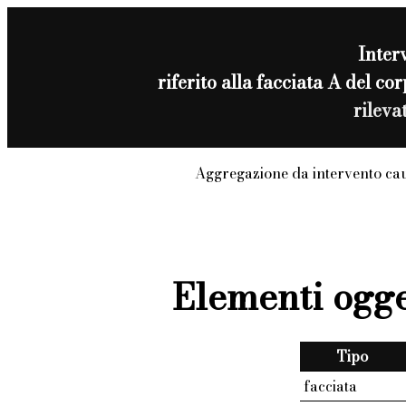
Inter
riferito alla facciata A del 
rileva
Aggregazione da intervento ca
Elementi ogge
Tipo
facciata