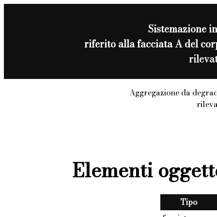
Sistemazione i
riferito alla facciata A del 
rileva
Aggregazione da degrad
rilev
Elementi oggett
Tipo