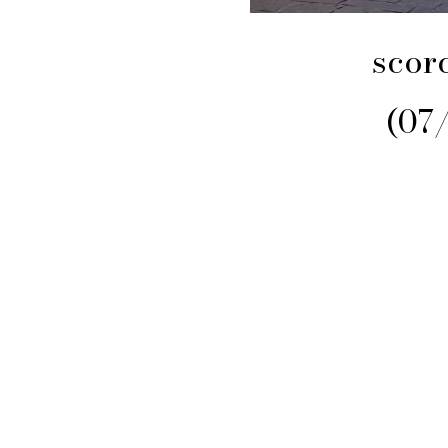
scorc
(07