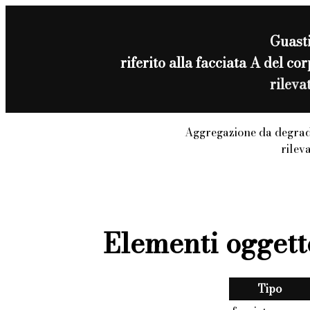
Guast
riferito alla facciata A del 
rileva
Aggregazione da degrad
rilev
Elementi oggett
Tipo