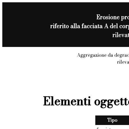
Erosione pr
riferito alla facciata A del 
rileva
Aggregazione da degrad
rilev
Elementi oggett
Tipo