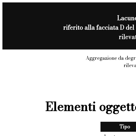
Lacun
riferito alla facciata D 
rilev
Aggregazione da degra
rilev
Elementi oggett
Tipo