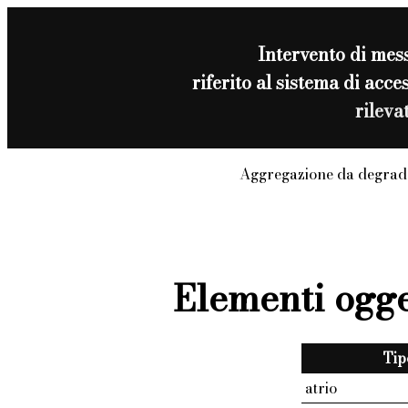
Intervento di
mess
riferito al sistema di ac
rileva
Aggregazione da degrado
Elementi ogge
Tip
atrio