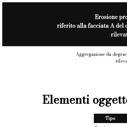
Erosione pr
riferito alla facciata A de
rilev
Aggregazione da degrad
rilev
Elementi oggett
Tipo