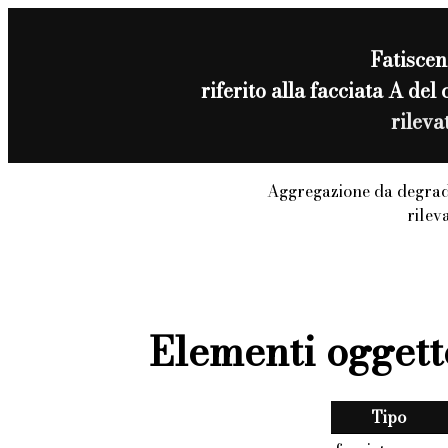
Fatisce
riferito alla facciata A de
rilev
Aggregazione da degrad
rilev
Elementi oggett
Tipo