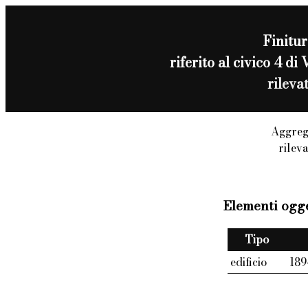
Finitur
riferito al civico 
rileva
Aggreg
rilev
Elementi ogge
Tipo
edificio
18