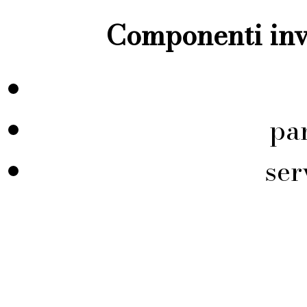
Componenti inve
pa
ser