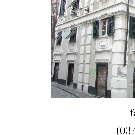
f
(03