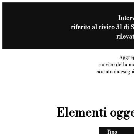
Inter
riferito al civico 3
rileva
Aggreg
su vico della 
causato da esegu
Elementi ogge
Tipo