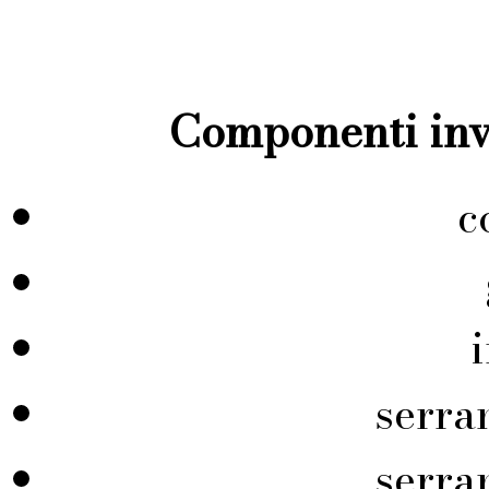
Componenti inve
c
serra
serra