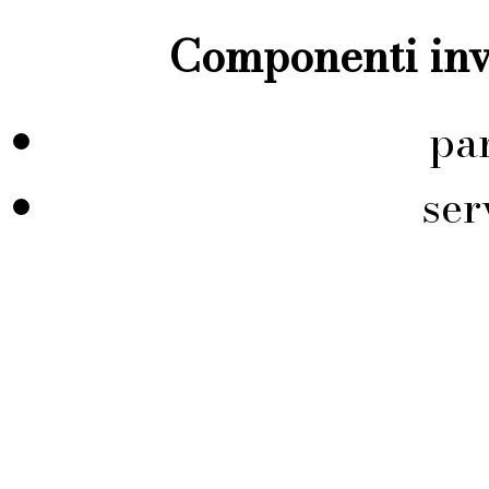
Componenti inve
pa
ser