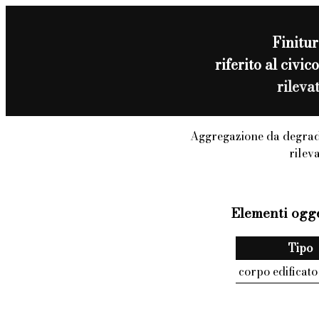
Finitur
riferito al civ
rileva
Aggregazione da degrad
rilev
Elementi ogge
Tipo
corpo edificato