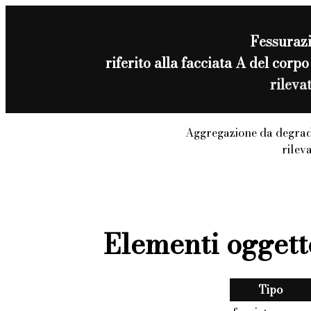
Fessuraz
riferito alla facciata A del co
rileva
Aggregazione da degrad
rilev
Elementi oggett
Tipo