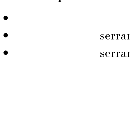
serra
serra