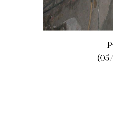
p
(05