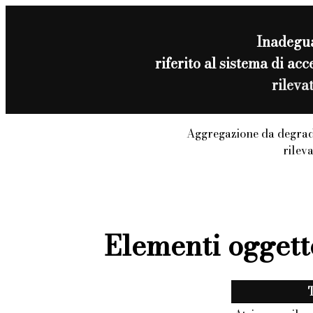
Inadegu
riferito al sistema di a
rileva
Aggregazione da degrad
rilev
Elementi oggett