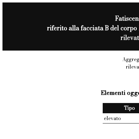
Fatisce
riferito alla facciata B del co
rileva
Aggreg
rilev
Elementi ogge
Tipo
elevato