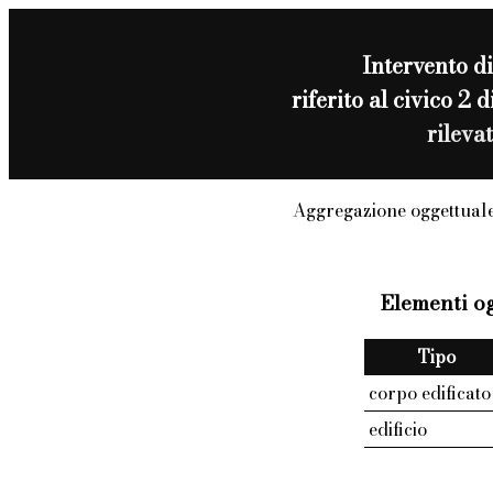
Intervento d
riferito al civico
rileva
Aggregazione oggettuale
Elementi og
Tipo
corpo edificato
edificio