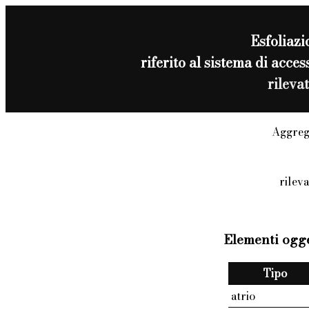
Esfoliazi
riferito al sistema di acc
rileva
Aggreg
rilev
Elementi ogge
Tipo
atrio