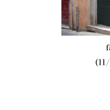
f
(11